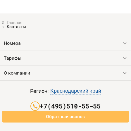
Контакты
Номера
Тарифы
Все номера
Продать номер
О компании
Выгодные тарифы
Пополнить баланс
Все тарифы
Контакты
Краснодарский край
Регион:
Партнерам
+7(495)510-55-55
Оплата и доставка
Обратный звонок
Карта сайта