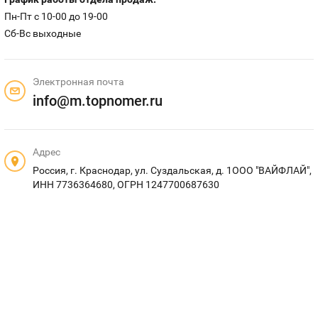
Номера
Пн-Пт c 10-00 до 19-00
Оплата и доставка
Тарифы
Сб-Вс выходные
Номера
Контакты
Электронная почта
Устройства
info@m.topnomer.ru
Sim-Sim
Адрес
Россия, г. Краснодар, ул. Суздальская, д. 1ООО "ВАЙФЛАЙ",
ИНН 7736364680, ОГРН 1247700687630