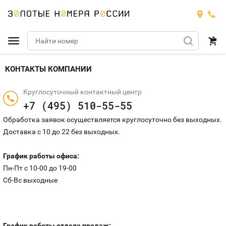
Подобрать номер
КОНТАКТЫ КОМПАНИИ
Круглосуточный контактный центр
МТС
+7 (495) 510-55-55
Билайн
Обработка заявок осуществляется круглосуточно без выходных.
МТС
Доставка с 10 до 22 без выходных.
Мегафон
Номера
БИЛАЙН
График работы офиса:
Теле2
Тарифы
Пн-Пт c 10-00 до 19-00
МЕГАФОН
Номера
Сб-Вс выходные
Йота
Тарифы
ТЕЛЕ2
Номера
Продать номер
Тарифы
ЙОТА
График работы отдела продаж: