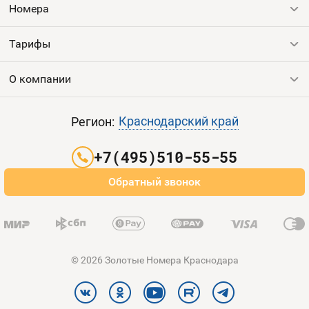
Номера
Тарифы
Все номера
Продать номер
О компании
Выгодные тарифы
Пополнить баланс
Все тарифы
Контакты
Краснодарский край
Регион:
Партнерам
+7(495)510-55-55
Оплата и доставка
Обратный звонок
Карта сайта
© 2026 Золотые Номера Краснодара