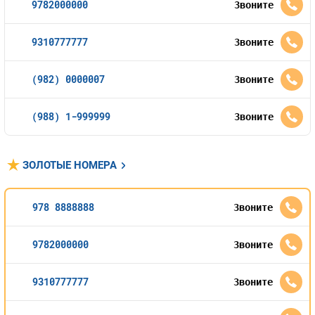
Номера
9782000000
Звоните
Оплата и доставка
Тарифы
Номера
9310777777
Звоните
Контакты
(982) 0000007
Звоните
Устройства
(988) 1-999999
Звоните
Sim-Sim
ЗОЛОТЫЕ НОМЕРА
978 8888888
Звоните
9782000000
Звоните
9310777777
Звоните