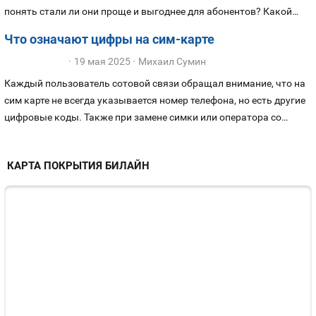
понять стали ли они проще и выгоднее для абонентов? Какой
тариф лучше выбрать для звонков, а на какой лучше перейти для
Что означают цифры на сим-карте
мобильного интернета?
19 мая 2025
Михаил Сумин
Каждый пользователь сотовой связи обращал внимание, что на
сим карте не всегда указывается номер телефона, но есть другие
цифровые коды. Также при замене симки или оператора со
своим номером, абонент получает новую карточку, на которой не
указан основной номер, а остальные обозначения отличаются от
КАРТА ПОКРЫТИЯ БИЛАЙН
тех, что были на старой карточке. Сегодня расскажем, что за
идентификационные номера написаны на сим-картах: для чего
они нужны, и что означают.