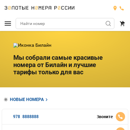
Подобрать номер
МТС
Мы собрали самые красивые
номера от Билайн и лучшие
Билайн
МТС
тарифы только для вас
Мегафон
Номера
БИЛАЙН
Теле2
Тарифы
МЕГАФОН
НОВЫЕ НОМЕРА
Номера
Йота
Тарифы
ТЕЛЕ2
Номера
978 8888888
Звоните
Продать номер
Тарифы
ЙОТА