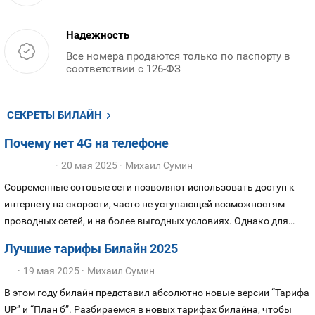
Надежность
Все номера продаются только по паспорту в
соответствии с 126-ФЗ
СЕКРЕТЫ БИЛАЙН
Почему нет 4G на телефоне
20 мая 2025
Михаил Сумин
Современные сотовые сети позволяют использовать доступ к
интернету на скорости, часто не уступающей возможностям
проводных сетей, и на более выгодных условиях. Однако для
этого потребуется не только доступ к сети оператора, но и
Лучшие тарифы Билайн 2025
телефон с поддержкой сети 4G, и его правильная настройка.
19 мая 2025
Михаил Сумин
Разбираемся, п
очему на телефоне не получается включить LTE
интернет: как правильно настроить на МегаФон, МТС, билайн, и
В этом году билайн представил абсолютно новые версии “Тарифа
других операторов, доступ к сети 4G, и как устранить ошибки.
UP” и “План б”. Разбираемся в новых тарифах билайна, чтобы