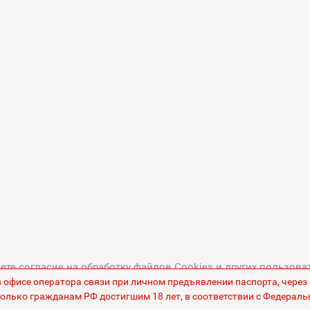
те согласие на обработку файлов Cookies и других пользова
в офисе оператора связи при личном предъявлении паспорта, чере
тикой в отношении обработки персональных данных
.
Все це
олько гражданам РФ достигшим 18 лет, в соответствии с Федераль