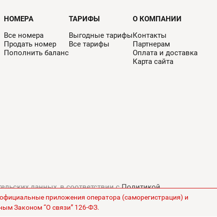
НОМЕРА
ТАРИФЫ
О КОМПАНИИ
Все номера
Выгодные тарифы
Контакты
Продать номер
Все тарифы
Партнерам
Пополнить баланс
Оплата и доставка
Карта сайта
тельских данных, в соответствии с
Политикой
з официальные приложения оператора (саморегистрация) и
ны на сайте указаны без НДС.
ным Законом “О связи” 126-ФЗ.