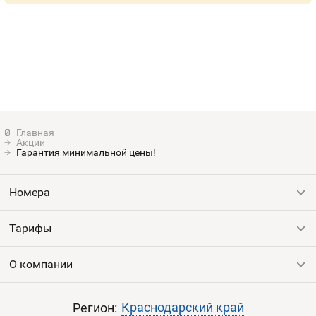
Акции
Гарантия минимальной цены!
Номера
Тарифы
Все номера
Продать номер
О компании
Выгодные тарифы
Пополнить баланс
Все тарифы
Контакты
Краснодарский край
Регион: