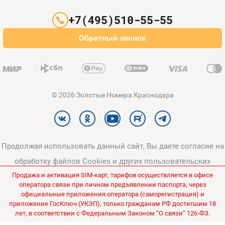
Партнерам
+7(495)510-55-55
Оплата и доставка
Обратный звонок
Карта сайта
© 2026 Золотые Номера Краснодара
Продолжая использовать данный сайт, Вы даете согласие на
обработку файлов Cookies и других пользовательских
Продажа и активация SIM-карт, тарифов осуществляется в офисе
данных, в соответствии с
Политикой конфиденциальности
и
оператора связи при личном предъявлении паспорта, через
Политикой в отношении обработки персональных данных
.
официальные приложения оператора (саморегистрация) и
приложение ГосКлюч (УКЭП), только гражданам РФ достигшим 18
Все цены на сайте указаны без НДС.
лет, в соответствии с Федеральным Законом “О связи” 126-ФЗ.