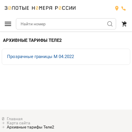
Подобрать номер
АРХИВНЫЕ ТАРИФЫ ТЕЛЕ2
МТС
Прозрачные границы M 04.2022
Билайн
МТС
Мегафон
Номера
БИЛАЙН
Теле2
Тарифы
МЕГАФОН
Номера
Йота
Тарифы
ТЕЛЕ2
Номера
Карта сайта
Продать номер
Тарифы
Архивные тарифы Теле2
ЙОТА