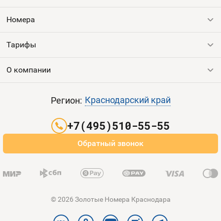
Номера
Оплата и доставка
Тарифы
Номера
Номера
Контакты
Тарифы
Все номера
Продать номер
Устройства
О компании
Выгодные тарифы
Пополнить баланс
Sim-Sim
Все тарифы
Контакты
Краснодарский край
Регион:
Партнерам
+7(495)510-55-55
Оплата и доставка
Обратный звонок
Карта сайта
© 2026 Золотые Номера Краснодара