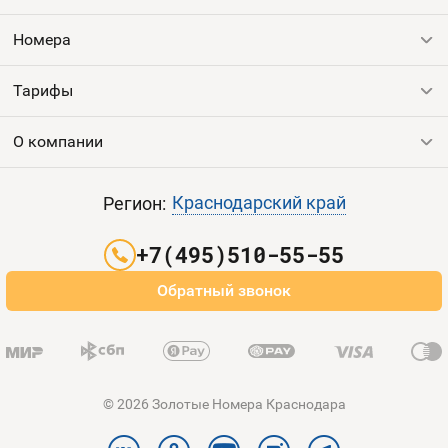
Номера
Оплата и доставка
Тарифы
Номера
Номера
Контакты
Тарифы
Все номера
Продать номер
Устройства
О компании
Выгодные тарифы
Пополнить баланс
Sim-Sim
Все тарифы
Контакты
Краснодарский край
Регион:
Партнерам
+7(495)510-55-55
Оплата и доставка
Обратный звонок
Карта сайта
© 2026 Золотые Номера Краснодара