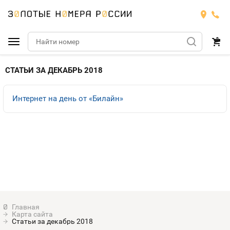
Подобрать номер
СТАТЬИ ЗА ДЕКАБРЬ 2018
МТС
Интернет на день от «Билайн»
Билайн
МТС
Мегафон
Номера
БИЛАЙН
Теле2
Тарифы
МЕГАФОН
Номера
Йота
Тарифы
ТЕЛЕ2
Номера
Карта сайта
Продать номер
Тарифы
Статьи за декабрь 2018
ЙОТА