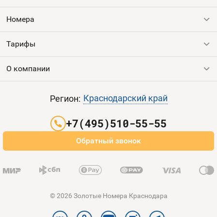
Номера
Оплата и доставка
Тарифы
Номера
Номера
Контакты
Тарифы
Все номера
Продать номер
Устройства
О компании
Выгодные тарифы
Пополнить баланс
Sim-Sim
Все тарифы
Контакты
Краснодарский край
Регион:
Партнерам
+7(495)510-55-55
Оплата и доставка
Обратный звонок
Карта сайта
© 2026 Золотые Номера Краснодара