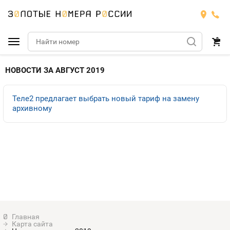
Подобрать номер
НОВОСТИ ЗА АВГУСТ 2019
МТС
Теле2 предлагает выбрать новый тариф на замену
архивному
Билайн
МТС
Мегафон
Номера
БИЛАЙН
Теле2
Тарифы
МЕГАФОН
Номера
Йота
Тарифы
ТЕЛЕ2
Номера
Продать номер
Тарифы
ЙОТА
Карта сайта