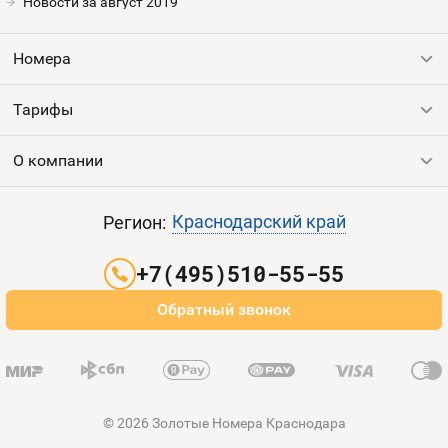
Номера
Новости за август 2019
Оплата и доставка
Тарифы
Номера
Номера
Контакты
Тарифы
Все номера
Устройства
Продать номер
О компании
Выгодные тарифы
Sim-Sim
Пополнить баланс
Все тарифы
Контакты
Краснодарский край
Регион:
Партнерам
+7(495)510-55-55
Оплата и доставка
Обратный звонок
Карта сайта
© 2026 Золотые Номера Краснодара