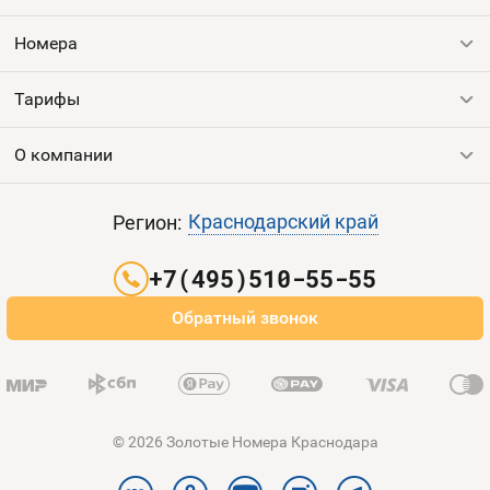
Номера
Оплата и доставка
Тарифы
Номера
Номера
Контакты
Тарифы
Все номера
Продать номер
Устройства
О компании
Выгодные тарифы
Пополнить баланс
Sim-Sim
Все тарифы
Контакты
Краснодарский край
Регион:
Партнерам
+7(495)510-55-55
Оплата и доставка
Обратный звонок
Карта сайта
© 2026 Золотые Номера Краснодара