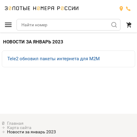
Подобрать номер
НОВОСТИ ЗА ЯНВАРЬ 2023
МТС
Tele2 обновил пакеты интернета для M2M
Билайн
МТС
Мегафон
Номера
БИЛАЙН
Теле2
Тарифы
МЕГАФОН
Номера
Йота
Тарифы
ТЕЛЕ2
Номера
Карта сайта
Продать номер
Тарифы
Новости за январь 2023
ЙОТА