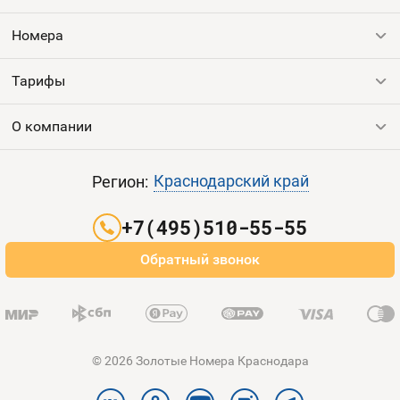
Номера
Оплата и доставка
Тарифы
Номера
Номера
Контакты
Тарифы
Все номера
Продать номер
Устройства
О компании
Выгодные тарифы
Пополнить баланс
Sim-Sim
Все тарифы
Контакты
Краснодарский край
Регион:
Партнерам
+7(495)510-55-55
Оплата и доставка
Обратный звонок
Карта сайта
© 2026 Золотые Номера Краснодара