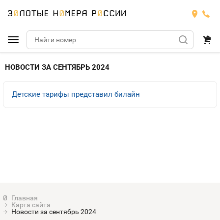
Подобрать номер
НОВОСТИ ЗА СЕНТЯБРЬ 2024
МТС
Детские тарифы представил билайн
Билайн
МТС
Мегафон
Номера
БИЛАЙН
Теле2
Тарифы
МЕГАФОН
Номера
Йота
Тарифы
ТЕЛЕ2
Номера
Карта сайта
Продать номер
Тарифы
Новости за сентябрь 2024
ЙОТА