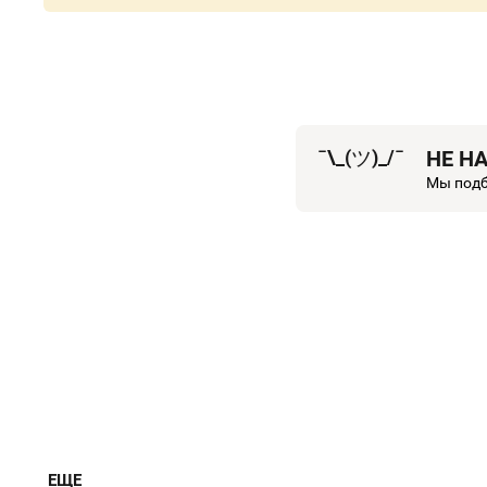
¯\_(
ツ
)_/¯
НЕ Н
Мы подб
ЕЩЕ