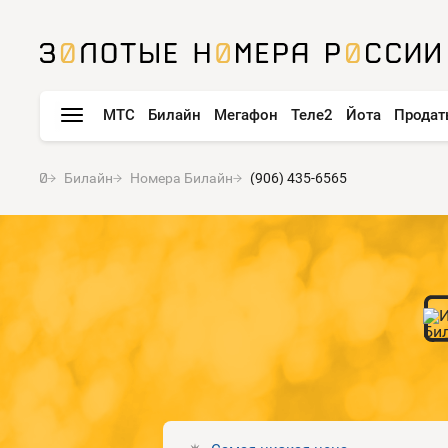
МТС
Билайн
Мегафон
Теле2
Йота
Продат
Билайн
Номера Билайн
(906) 435-6565