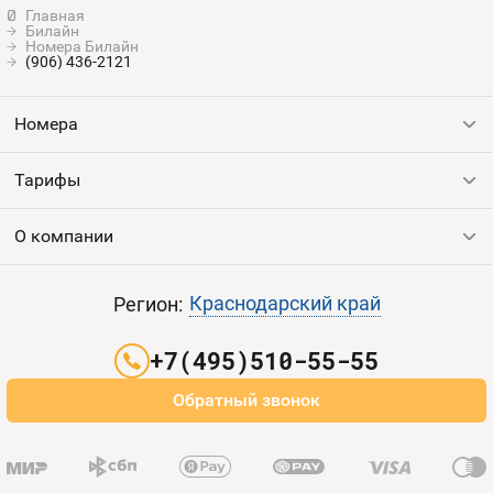
Билайн
Номера Билайн
(906) 436-2121
Номера
Тарифы
Все номера
Продать номер
О компании
Выгодные тарифы
Пополнить баланс
Все тарифы
Контакты
Краснодарский край
Регион:
Партнерам
+7(495)510-55-55
Оплата и доставка
Обратный звонок
Карта сайта