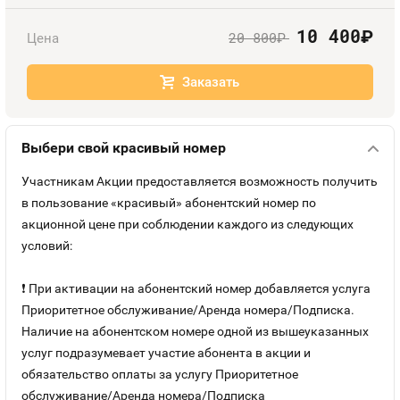
Номера
Оплата и доставка
Тарифы
10 400
руб.
20 800
Цена
руб.
Номера
Контакты
Заказать
Устройства
Выбери свой красивый номер
Sim-Sim
Участникам Акции предоставляется возможность получить
в пользование «красивый» абонентский номер по
акционной цене при соблюдении каждого из следующих
условий:
❗ При активации на абонентский номер добавляется услуга
Приоритетное обслуживание/Аренда номера/Подписка.
Наличие на абонентском номере одной из вышеуказанных
услуг подразумевает участие абонента в акции и
обязательство оплаты за услугу Приоритетное
обслуживание/Аренда номера/Подписка