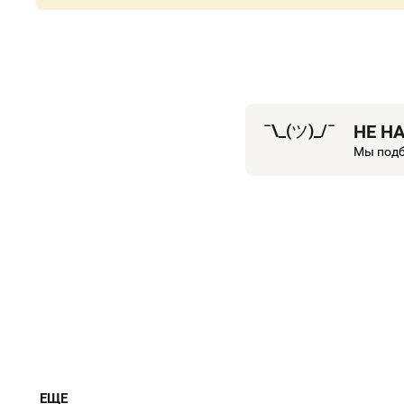
¯\_(
ツ
)_/¯
НЕ Н
Мы подб
ЕЩЕ