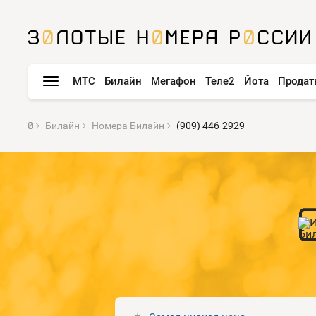
МТС
Билайн
Мегафон
Теле2
Йота
Продат
Билайн
Номера Билайн
(909) 446-2929