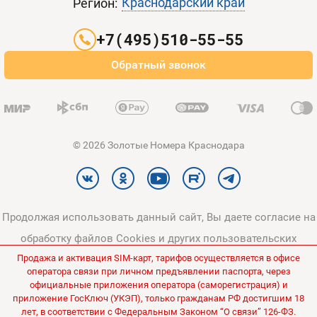
Краснодарский край
Регион:
Партнерам
+7(495)510-55-55
Оплата и доставка
Обратный звонок
Карта сайта
© 2026 Золотые Номера Краснодара
Продолжая использовать данный сайт, Вы даете согласие на
обработку файлов Cookies и других пользовательских
Продажа и активация SIM-карт, тарифов осуществляется в офисе
данных, в соответствии с
Политикой конфиденциальности
и
оператора связи при личном предъявлении паспорта, через
Политикой в отношении обработки персональных данных
.
официальные приложения оператора (саморегистрация) и
приложение ГосКлюч (УКЭП), только гражданам РФ достигшим 18
Все цены на сайте указаны без НДС.
лет, в соответствии с Федеральным Законом “О связи” 126-ФЗ.