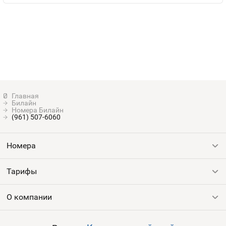
Билайн
Номера Билайн
(961) 507-6060
Номера
Тарифы
Все номера
Продать номер
О компании
Выгодные тарифы
Пополнить баланс
Все тарифы
Контакты