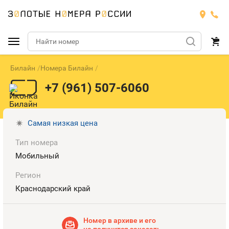
Билайн
Номера Билайн
Подобрать номер
+7 (961) 507-6060
МТС
Билайн
МТС
Самая низкая цена
Тип номера
Мегафон
Номера
БИЛАЙН
Мобильный
Теле2
Тарифы
МЕГАФОН
Регион
Номера
Краснодарский край
Йота
Тарифы
ТЕЛЕ2
Номера
Продать номер
Тарифы
Номер в архиве и его
ЙОТА