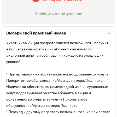
Номера
не получится заказать
Оплата и доставка
Тарифы
Номера
Сообщить о поступлении
Контакты
Выбери свой красивый номер
Устройства
Участникам Акции предоставляется возможность получить
Sim-Sim
в пользование «красивый» абонентский номер по
акционной цене при соблюдении каждого из следующих
условий:
❗ При активации на абонентский номер добавляется услуга
Приоритетное обслуживание/Аренда номера/Подписка.
Наличие на абонентском номере одной из вышеуказанных
услуг подразумевает участие абонента в акции и
обязательство оплаты за услугу Приоритетное
обслуживание/Аренда номера/Подписка
❗ Переход к другому оператору возможен только при оплате