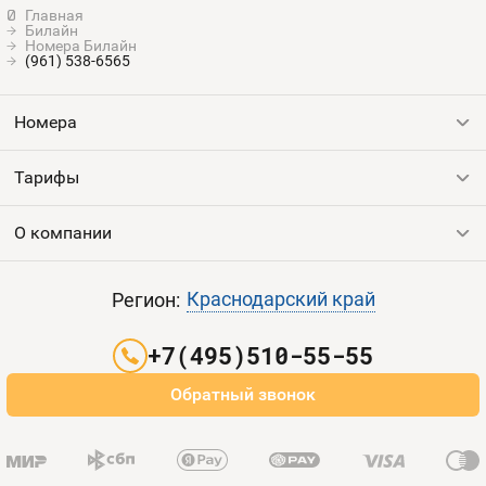
Билайн
Номера Билайн
(961) 538-6565
Номера
Тарифы
Все номера
Продать номер
О компании
Выгодные тарифы
Пополнить баланс
Все тарифы
Контакты
Краснодарский край
Регион:
Партнерам
+7(495)510-55-55
Оплата и доставка
Обратный звонок
Карта сайта