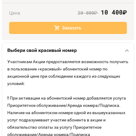
Номера
Оплата и доставка
Тарифы
10 400
руб.
20 800
Цена
руб.
Номера
Контакты
Заказать
Устройства
Выбери свой красивый номер
Sim-Sim
Участникам Акции предоставляется возможность получить
в пользование «красивый» абонентский номер по
акционной цене при соблюдении каждого из следующих
условий:
❗ При активации на абонентский номер добавляется услуга
Приоритетное обслуживание/Аренда номера/Подписка.
Наличие на абонентском номере одной из вышеуказанных
услуг подразумевает участие абонента в акции и
обязательство оплаты за услугу Приоритетное
обслуживание/Аренда номера/Подписка