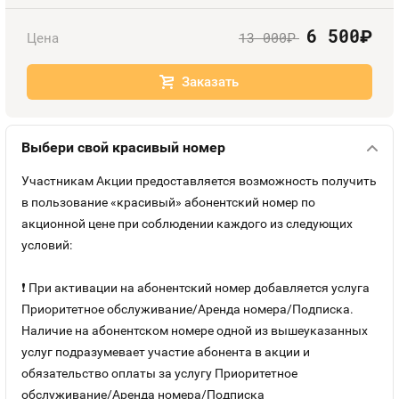
Номера
Оплата и доставка
Тарифы
6 500
руб.
13 000
Цена
руб.
Номера
Контакты
Заказать
Устройства
Выбери свой красивый номер
Sim-Sim
Участникам Акции предоставляется возможность получить
в пользование «красивый» абонентский номер по
акционной цене при соблюдении каждого из следующих
условий:
❗ При активации на абонентский номер добавляется услуга
Приоритетное обслуживание/Аренда номера/Подписка.
Наличие на абонентском номере одной из вышеуказанных
услуг подразумевает участие абонента в акции и
обязательство оплаты за услугу Приоритетное
обслуживание/Аренда номера/Подписка