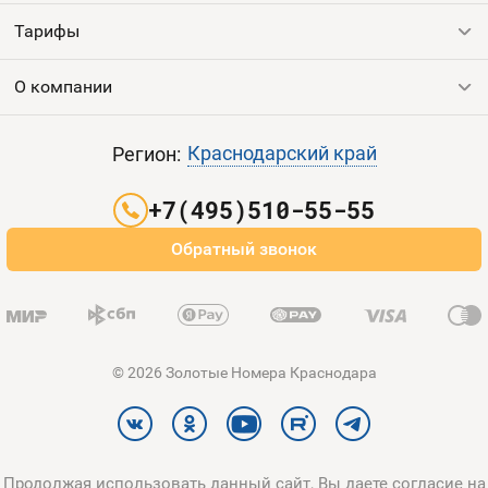
Тарифы
Все номера
Продать номер
О компании
Выгодные тарифы
Пополнить баланс
Все тарифы
Контакты
Краснодарский край
Регион:
Партнерам
+7(495)510-55-55
Оплата и доставка
Обратный звонок
Карта сайта
© 2026 Золотые Номера Краснодара
Продолжая использовать данный сайт, Вы даете согласие на