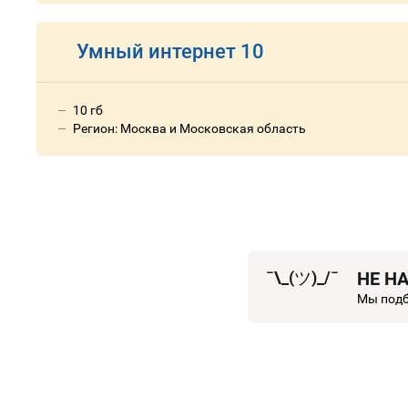
Умный интернет 10
10 гб
Регион: Москва и Московская область
¯\_(
ツ
)_/¯
НЕ Н
Мы подб