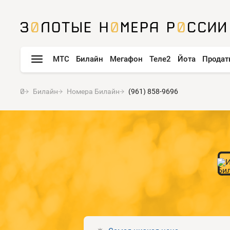
МТС
Билайн
Мегафон
Теле2
Йота
Продат
Билайн
Номера Билайн
(961) 858-9696