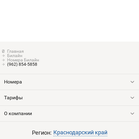
Билайн
Номера Билайн
(962) 854-5858
Номера
Тарифы
Все номера
Продать номер
О компании
Выгодные тарифы
Пополнить баланс
Все тарифы
Контакты
Краснодарский край
Регион: