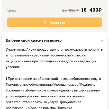
Номера
Оплата и доставка
Тарифы
10 400
руб.
20 800
Цена
руб.
Номера
Контакты
Заказать
Устройства
Выбери свой красивый номер
Sim-Sim
Участникам Акции предоставляется возможность получить
в пользование «красивый» абонентский номер по
акционной цене при соблюдении каждого из следующих
условий:
❗ При активации на абонентский номер добавляется услуга
Приоритетное обслуживание/Аренда номера/Подписка.
Наличие на абонентском номере одной из вышеуказанных
услуг подразумевает участие абонента в акции и
обязательство оплаты за услугу Приоритетное
обслуживание/Аренда номера/Подписка