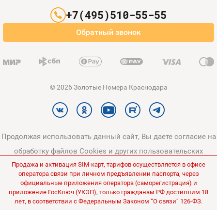
Партнерам
+7(495)510-55-55
Оплата и доставка
Обратный звонок
Карта сайта
© 2026 Золотые Номера Краснодара
Продолжая использовать данный сайт, Вы даете согласие на
обработку файлов Cookies и других пользовательских
Продажа и активация SIM-карт, тарифов осуществляется в офисе
данных, в соответствии с
Политикой конфиденциальности
и
оператора связи при личном предъявлении паспорта, через
Политикой в отношении обработки персональных данных
.
официальные приложения оператора (саморегистрация) и
приложение ГосКлюч (УКЭП), только гражданам РФ достигшим 18
Все цены на сайте указаны без НДС.
лет, в соответствии с Федеральным Законом “О связи” 126-ФЗ.