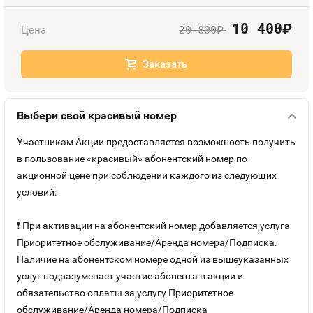
Номера
Оплата и доставка
Тарифы
10 400
руб.
20 800
Цена
руб.
Номера
Контакты
Заказать
Устройства
Выбери свой красивый номер
Sim-Sim
Участникам Акции предоставляется возможность получить
в пользование «красивый» абонентский номер по
акционной цене при соблюдении каждого из следующих
условий:
❗ При активации на абонентский номер добавляется услуга
Приоритетное обслуживание/Аренда номера/Подписка.
Наличие на абонентском номере одной из вышеуказанных
услуг подразумевает участие абонента в акции и
обязательство оплаты за услугу Приоритетное
обслуживание/Аренда номера/Подписка