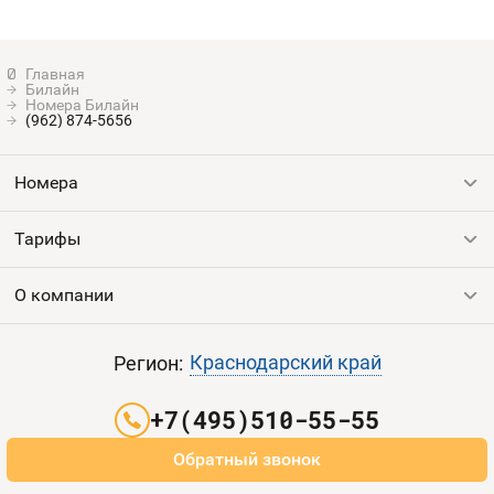
Билайн
Номера Билайн
(962) 874-5656
Номера
Тарифы
Все номера
Продать номер
О компании
Выгодные тарифы
Пополнить баланс
Все тарифы
Контакты
Краснодарский край
Регион:
Партнерам
+7(495)510-55-55
Оплата и доставка
Обратный звонок
Карта сайта