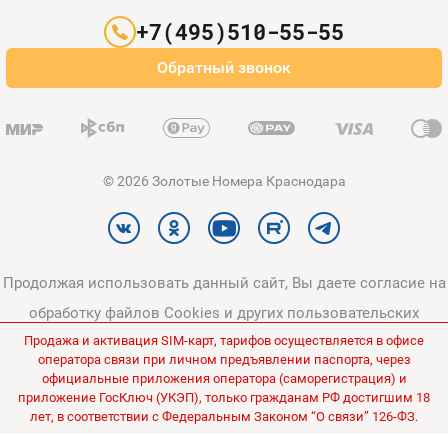
Партнерам
+7(495)510-55-55
Оплата и доставка
Обратный звонок
Карта сайта
© 2026 Золотые Номера Краснодара
Продолжая использовать данный сайт, Вы даете согласие на
обработку файлов Cookies и других пользовательских
Продажа и активация SIM-карт, тарифов осуществляется в офисе
данных, в соответствии с
Политикой конфиденциальности
и
оператора связи при личном предъявлении паспорта, через
Политикой в отношении обработки персональных данных
.
официальные приложения оператора (саморегистрация) и
приложение ГосКлюч (УКЭП), только гражданам РФ достигшим 18
Все цены на сайте указаны без НДС.
лет, в соответствии с Федеральным Законом “О связи” 126-ФЗ.