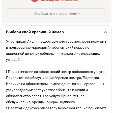
Номера
не получится заказать
Оплата и доставка
Тарифы
Номера
Сообщить о поступлении
Контакты
Выбери свой красивый номер
Устройства
Участникам Акции предоставляется возможность получить
Sim-Sim
в пользование «красивый» абонентский номер по
акционной цене при соблюдении каждого из следующих
условий:
❗ При активации на абонентский номер добавляется услуга
Приоритетное обслуживание/Аренда номера/Подписка.
Наличие на абонентском номере одной из вышеуказанных
услуг подразумевает участие абонента в акции и
обязательство оплаты за услугу Приоритетное
обслуживание/Аренда номера/Подписка
❗ Переход к другому оператору возможен только при оплате