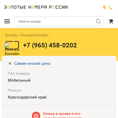
Билайн
Номера Билайн
Подобрать номер
+7 (965) 458-0202
МТС
Билайн
МТС
Самая низкая цена
Тип номера
Мегафон
Номера
БИЛАЙН
Мобильный
Теле2
Тарифы
МЕГАФОН
Регион
Номера
Краснодарский край
Йота
Тарифы
ТЕЛЕ2
Номера
Продать номер
Тарифы
Номер в архиве и его
ЙОТА