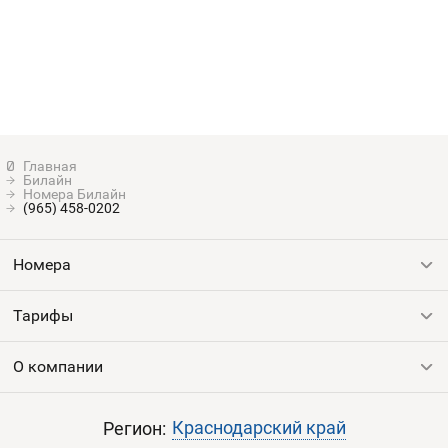
Билайн
Номера Билайн
(965) 458-0202
Номера
Тарифы
Все номера
Продать номер
О компании
Выгодные тарифы
Пополнить баланс
Все тарифы
Контакты
Краснодарский край
Регион: