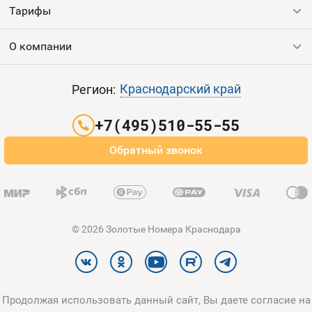
Тарифы
Все номера
Продать номер
О компании
Выгодные тарифы
Пополнить баланс
Все тарифы
Контакты
Краснодарский край
Регион:
Партнерам
+7(495)510-55-55
Оплата и доставка
Обратный звонок
Карта сайта
© 2026 Золотые Номера Краснодара
Продолжая использовать данный сайт, Вы даете согласие на