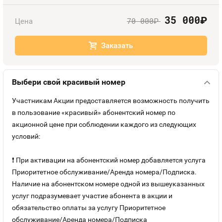
Номера
Оплата и доставка
Тарифы
35 000
руб.
70 000
Цена
руб.
Номера
Контакты
Заказать
Устройства
Выбери свой красивый номер
Sim-Sim
Участникам Акции предоставляется возможность получить
в пользование «красивый» абонентский номер по
акционной цене при соблюдении каждого из следующих
условий:
❗ При активации на абонентский номер добавляется услуга
Приоритетное обслуживание/Аренда номера/Подписка.
Наличие на абонентском номере одной из вышеуказанных
услуг подразумевает участие абонента в акции и
обязательство оплаты за услугу Приоритетное
обслуживание/Аренда номера/Подписка