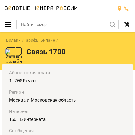
Билайн
Тарифы Билайн
Подобрать номер
Связь 1700
МТС
Билайн
МТС
Абонентская плата
1 700
руб.
/мес
Мегафон
Номера
БИЛАЙН
Регион
Теле2
Москва и Московская область
Тарифы
МЕГАФОН
Номера
Интернет
Йота
Тарифы
ТЕЛЕ2
150 ГБ интернета
Номера
Продать номер
Тарифы
ЙОТА
Сообщения