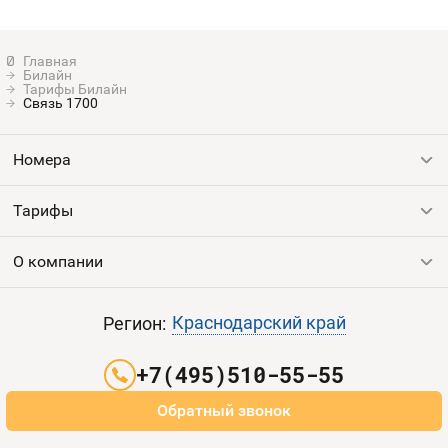
Билайн
Тарифы Билайн
Связь 1700
Номера
Тарифы
Все номера
Продать номер
О компании
Выгодные тарифы
Пополнить баланс
Все тарифы
Контакты
Краснодарский край
Регион:
Партнерам
+7(495)510-55-55
Оплата и доставка
Обратный звонок
Карта сайта