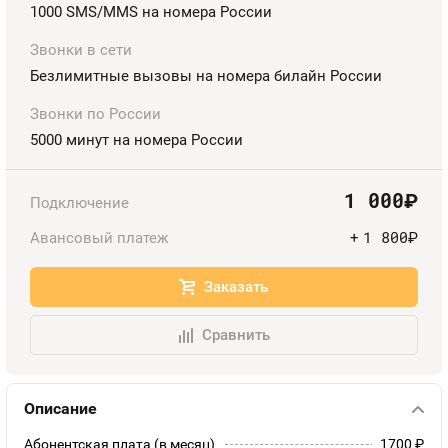
Номера
1000 SMS/MMS на номера России
Оплата и доставка
Тарифы
Номера
Звонки в сети
Безлимитные вызовы на номера билайн России
Контакты
Звонки по России
Устройства
5000 минут на номера России
Sim-Sim
1 000
руб.
Подключение
1 800
Авансовый платеж
+
руб.
Заказать
Сравнить
Описание
Абонентская плата (в месяц)
1700
руб.