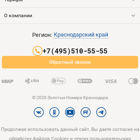
Все номера
Продать номер
О компании
Выгодные тарифы
Пополнить баланс
Все тарифы
Контакты
Краснодарский край
Регион:
Партнерам
+7(495)510-55-55
Оплата и доставка
Обратный звонок
Карта сайта
© 2026 Золотые Номера Краснодара
Продолжая использовать данный сайт, Вы даете согласие на
обработку файлов Cookies и других пользовательских