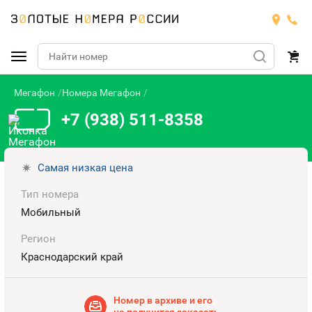
Мегафон
Номера Мегафон
Подобрать номер
+7 (938) 511-8358
МТС
Билайн
МТС
Самая низкая цена
Тип номера
Мегафон
Номера
БИЛАЙН
Мобильный
Теле2
Тарифы
МЕГАФОН
Регион
Номера
Краснодарский край
Йота
Тарифы
ТЕЛЕ2
Номера
Продать номер
Тарифы
Номер в архиве и его
ЙОТА