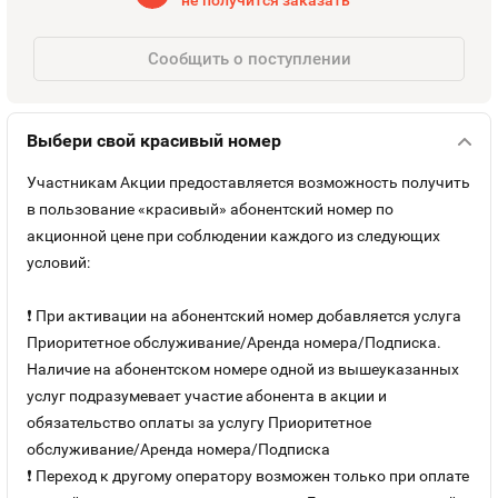
Номера
не получится заказать
Оплата и доставка
Тарифы
Номера
Сообщить о поступлении
Контакты
Выбери свой красивый номер
Устройства
Участникам Акции предоставляется возможность получить
Sim-Sim
в пользование «красивый» абонентский номер по
акционной цене при соблюдении каждого из следующих
условий:
❗ При активации на абонентский номер добавляется услуга
Приоритетное обслуживание/Аренда номера/Подписка.
Наличие на абонентском номере одной из вышеуказанных
услуг подразумевает участие абонента в акции и
обязательство оплаты за услугу Приоритетное
обслуживание/Аренда номера/Подписка
❗ Переход к другому оператору возможен только при оплате