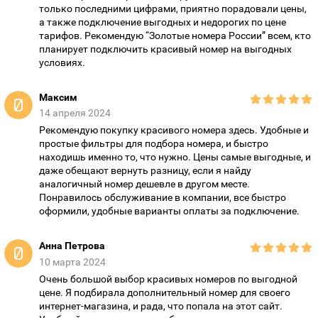
Номера
только последними цифрами, приятно порадовали цены,
Оплата и доставка
а также подключение выгодных и недорогих по цене
Тарифы
Номера
тарифов. Рекомендую “Золотые номера России” всем, кто
планирует подключить красивый номер на выгодных
Контакты
условиях.
Устройства
Максим
14 апреля 2024
Sim-Sim
Рекомендую покупку красивого номера здесь. Удобные и
простые фильтры для подбора номера, и быстро
находишь именно то, что нужно. Цены самые выгодные, и
даже обещают вернуть разницу, если я найду
аналогичный номер дешевле в другом месте.
Понравилось обслуживание в компании, все быстро
оформили, удобные варианты оплаты за подключение.
Анна Петрова
10 марта 2024
Очень большой выбор красивых номеров по выгодной
цене. Я подбирала дополнительный номер для своего
интернет-магазина, и рада, что попала на этот сайт.