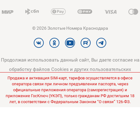
© 2026 Золотые Номера Краснодара
Продолжая использовать данный сайт, Вы даете согласие на
обработку файлов Cookies и других пользовательских
Продажа и активация SIM-карт, тарифов осуществляется в офисе
данных, в соответствии с
Политикой конфиденциальности
и
оператора связи при личном предъявлении паспорта, через
Политикой в отношении обработки персональных данных
.
официальные приложения оператора (саморегистрация) и
приложение ГосКлюч (УКЭП), только гражданам РФ достигшим 18
Все цены на сайте указаны без НДС.
лет, в соответствии с Федеральным Законом “О связи” 126-ФЗ.