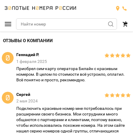
Подобрать номер
ОТЗЫВЫ О КОМПАНИИ
МТС
Геннадий Р.
1 февраля 2025
Приобрел сим-карту оператора Билайн с красивым
Билайн
МТС
номером. В целом по стоимости всё устроило, оплатил.
Всё понятно и просто, рекомендую.
Мегафон
Номера
БИЛАЙН
Сергей
Теле2
Тарифы
МЕГАФОН
2 мая 2024
Номера
Подключить красивые номер мне потребовалось при
Йота
Тарифы
расширении своего бизнеса. Мои сотрудники много
ТЕЛЕ2
Номера
общаются с партнерами и клиентами, поэтому важно,
чтобы использовались похожие номера. На этом сайте
Продать номер
Тарифы
ЙОТА
нашел серию номеров одной группы, отличающихся