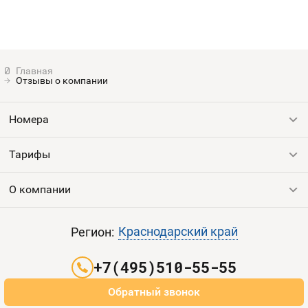
Отзывы о компании
Номера
Тарифы
Все номера
Продать номер
О компании
Выгодные тарифы
Пополнить баланс
Все тарифы
Контакты
Краснодарский край
Регион:
Партнерам
+7(495)510-55-55
Оплата и доставка
Обратный звонок
Карта сайта