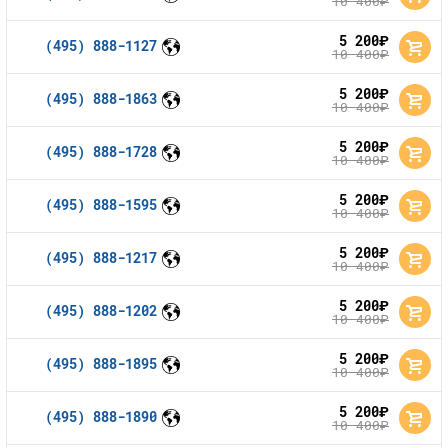
10 400
руб.
5 200
руб.
(495) 888-1127
10 400
руб.
5 200
руб.
(495) 888-1863
10 400
руб.
5 200
руб.
(495) 888-1728
10 400
руб.
5 200
руб.
(495) 888-1595
10 400
руб.
5 200
руб.
(495) 888-1217
10 400
руб.
5 200
руб.
(495) 888-1202
10 400
руб.
5 200
руб.
(495) 888-1895
10 400
руб.
5 200
руб.
(495) 888-1890
10 400
руб.