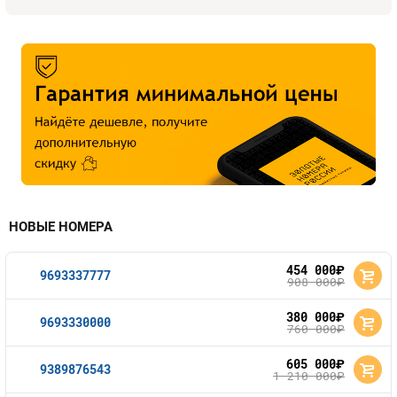
НОВЫЕ НОМЕРА
454 000
руб.
9693337777
908 000
руб.
380 000
руб.
9693330000
760 000
руб.
605 000
руб.
9389876543
1 210 000
руб.