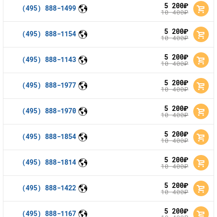
5 200
руб.
(495) 888-1499
10 400
руб.
5 200
руб.
(495) 888-1154
10 400
руб.
5 200
руб.
(495) 888-1143
10 400
руб.
5 200
руб.
(495) 888-1977
10 400
руб.
5 200
руб.
(495) 888-1970
10 400
руб.
5 200
руб.
(495) 888-1854
10 400
руб.
5 200
руб.
(495) 888-1814
10 400
руб.
5 200
руб.
(495) 888-1422
10 400
руб.
5 200
руб.
(495) 888-1167