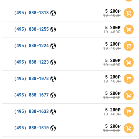
5 200
руб.
(495) 888-1318
10 400
руб.
5 200
руб.
(495) 888-1255
10 400
руб.
5 200
руб.
(495) 888-1224
10 400
руб.
5 200
руб.
(495) 888-1223
10 400
руб.
5 200
руб.
(495) 888-1078
10 400
руб.
5 200
руб.
(495) 888-1677
10 400
руб.
5 200
руб.
(495) 888-1633
10 400
руб.
5 200
руб.
(495) 888-1510
10 400
руб.