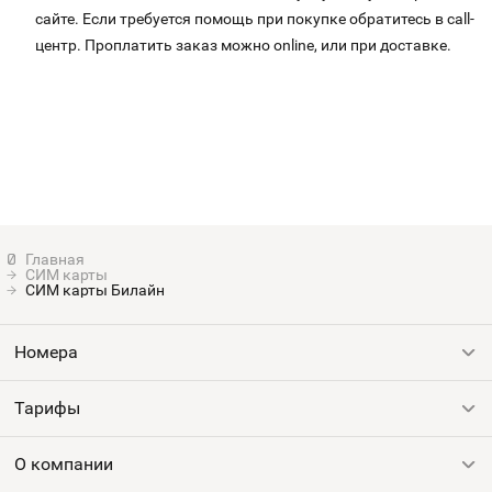
сайте. Если требуется помощь при покупке обратитесь в call-
центр. Проплатить заказ можно online, или при доставке.
СИМ карты
СИМ карты Билайн
Номера
Тарифы
Все номера
Продать номер
О компании
Выгодные тарифы
Пополнить баланс