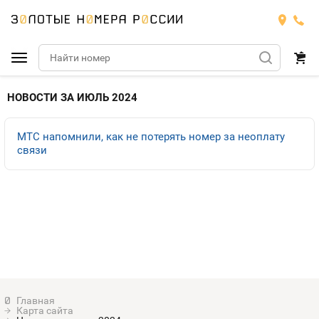
Подобрать номер
НОВОСТИ ЗА ИЮЛЬ 2024
МТС
МТС напомнили, как не потерять номер за неоплату
связи
Билайн
МТС
Мегафон
Номера
БИЛАЙН
Теле2
Тарифы
МЕГАФОН
Номера
Йота
Тарифы
ТЕЛЕ2
Номера
Продать номер
Тарифы
ЙОТА
Карта сайта