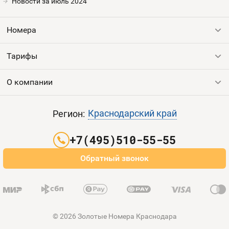
Номера
Новости за июль 2024
Оплата и доставка
Тарифы
Номера
Номера
Контакты
Тарифы
Все номера
Устройства
Продать номер
О компании
Выгодные тарифы
Sim-Sim
Пополнить баланс
Все тарифы
Контакты
Краснодарский край
Регион:
Партнерам
+7(495)510-55-55
Оплата и доставка
Обратный звонок
Карта сайта
© 2026 Золотые Номера Краснодара