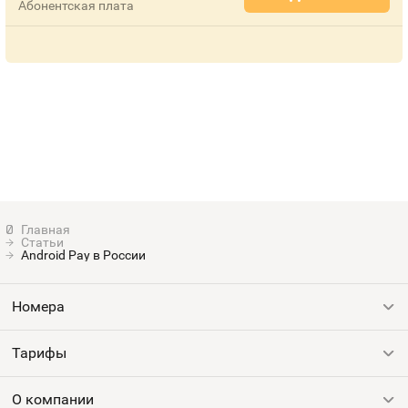
Абонентская плата
Статьи
Android Pay в России
Номера
Тарифы
Все номера
Продать номер
О компании
Выгодные тарифы