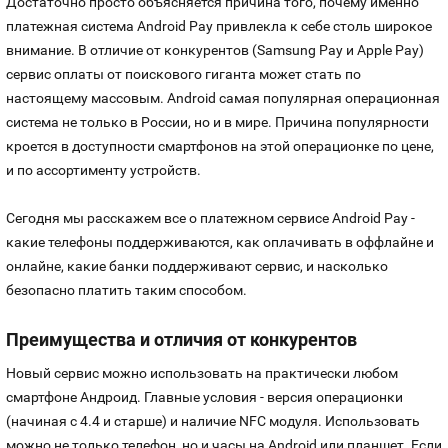
Номера
Достаточно просто объясняется причина того, почему именно
платежная система Android Pay привлекла к себе столь широкое
Оплата и доставка
Тарифы
Номера
внимание. В отличие от конкурентов (Samsung Pay и Apple Pay)
сервис оплаты от поискового гиганта может стать по
Контакты
настоящему массовым. Android самая популярная операционная
система не только в России, но и в мире. Причина популярности
Устройства
кроется в доступности смартфонов на этой операционке по цене,
и по ассортименту устройств.
Sim-Sim
Сегодня мы расскажем все о платежном сервисе Android Pay -
какие телефоны поддерживаются, как оплачивать в оффлайне и
онлайне, какие банки поддерживают сервис, и насколько
безопасно платить таким способом.
Преимущества и отличия от конкурентов
Новый сервис можно использовать на практически любом
смартфоне Андроид. Главные условия - версия операционки
(начиная с 4.4 и старше) и наличие NFC модуля. Использовать
можно не только телефон, но и часы на Android или планшет. Если