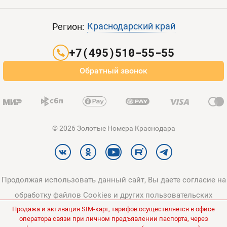
Пополнить баланс
Все тарифы
Контакты
Краснодарский край
Регион:
Партнерам
+7(495)510-55-55
Оплата и доставка
Обратный звонок
Карта сайта
© 2026 Золотые Номера Краснодара
Продолжая использовать данный сайт, Вы даете согласие на
обработку файлов Cookies и других пользовательских
Продажа и активация SIM-карт, тарифов осуществляется в офисе
данных, в соответствии с
Политикой конфиденциальности
и
оператора связи при личном предъявлении паспорта, через
Политикой в отношении обработки персональных данных
.