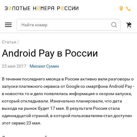
Подобрать номер
Статьи
Android Pay в России
МТС
25 мая 2017
Михаил Сумин
Билайн
МТС
В течение последнего месяца в России активно вели разговоры о
Мегафон
запуске платежного сервиса от Google со смартфона Android Pay -
Номера
БИЛАЙН
в новостях то и дело появлялась информация о скором запуске,
который откладывали. Изначально планировали, что дата
Теле2
Тарифы
МЕГАФОН
Номера
выхода на рынок будет 17 мая. В результате Россия стала
одиннадцатой страной, в которой пользователям стал доступен
Йота
Тарифы
ТЕЛЕ2
Номера
этот сервис 23 мая.
Продать номер
Тарифы
ЙОТА