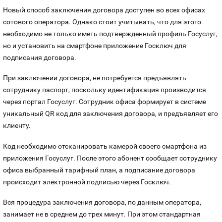
Номера
Новый способ заключения договора доступен во всех офисах
Оплата и доставка
Тарифы
сотового оператора. Однако стоит учитывать, что для этого
Номера
необходимо не только иметь подтвержденный профиль Госуслуг,
Контакты
но и установить на смартфоне приложение Госключ для
подписания договора.
Устройства
При заключении договора, не потребуется предъявлять
Sim-Sim
сотруднику паспорт, поскольку идентификация производится
через портал Госуслуг. Сотрудник офиса формирует в системе
уникальный QR код для заключения договора, и предъявляет его
клиенту.
Код необходимо отсканировать камерой своего смартфона из
приложения Госуслуг. После этого абонент сообщает сотруднику
офиса выбранный тарифный план, а подписание договора
происходит электронной подписью через Госключ.
Вся процедура заключения договора, по данным оператора,
занимает не в среднем до трех минут. При этом стандартная