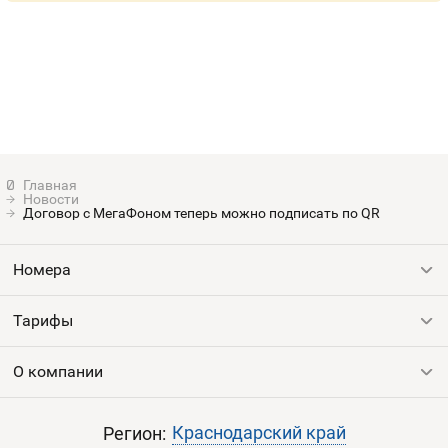
Новости
Договор с МегаФоном теперь можно подписать по QR
Номера
Тарифы
Все номера
Продать номер
О компании
Выгодные тарифы
Пополнить баланс
Все тарифы
Контакты
Краснодарский край
Регион: