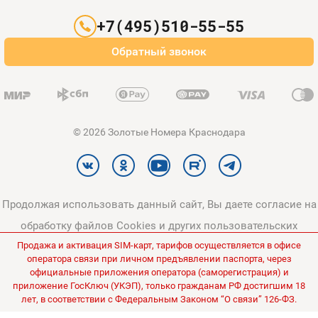
Партнерам
+7(495)510-55-55
Оплата и доставка
Обратный звонок
Карта сайта
© 2026 Золотые Номера Краснодара
Продолжая использовать данный сайт, Вы даете согласие на
обработку файлов Cookies и других пользовательских
Продажа и активация SIM-карт, тарифов осуществляется в офисе
данных, в соответствии с
Политикой конфиденциальности
и
оператора связи при личном предъявлении паспорта, через
Политикой в отношении обработки персональных данных
.
официальные приложения оператора (саморегистрация) и
приложение ГосКлюч (УКЭП), только гражданам РФ достигшим 18
Все цены на сайте указаны без НДС.
лет, в соответствии с Федеральным Законом “О связи” 126-ФЗ.