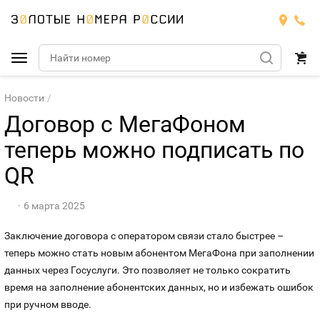
Подобрать номер
Новости
Договор с МегаФоном
МТС
теперь можно подписать по
Билайн
QR
МТС
Мегафон
Номера
БИЛАЙН
6 марта 2025
Заключение договора с оператором связи стало быстрее –
Теле2
Тарифы
МЕГАФОН
Номера
теперь можно стать новым абонентом МегаФона при заполнении
данных через Госуслуги. Это позволяет не только сократить
Йота
Тарифы
ТЕЛЕ2
Номера
время на заполнение абонентских данных, но и избежать ошибок
при ручном вводе.
Продать номер
Тарифы
ЙОТА