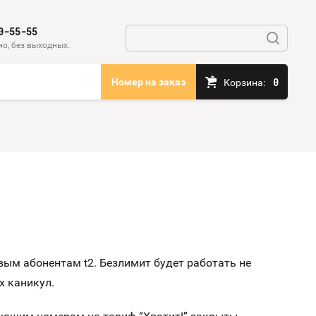
0-55-55
о, без выходных.
0
Номер на заказ
Корзина:
ым абонентам t2. Безлимит будет работать не
х каникул.