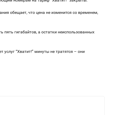
ующим номерам на тариф “Хватит!” закрыты.
ния обещает, что цена не изменится со временем,
ть пять гигабайтов, а остатки неиспользованных
т услуг “Хватит!” минуты не тратятся – они