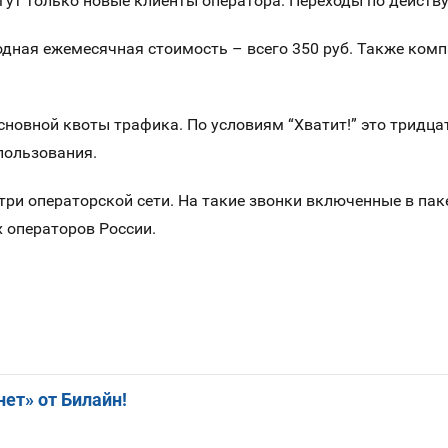
гут только новые клиенты оператора. Переходы по действ
дная ежемесячная стоимость – всего 350 руб. Также компа
сновной квоты трафика. По условиям “Хватит!” это тридца
пользования.
ри операторской сети. На такие звон
к
и включенные в паке
 операторов России.
ет» от Билайн!